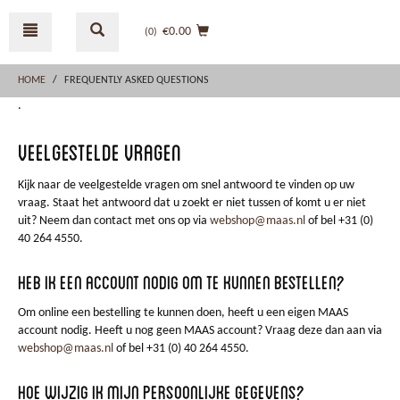
Skip
Skip
to
to
€0.00
(0
)
content
navigation
menu
HOME
FREQUENTLY ASKED QUESTIONS
.
Veelgestelde vragen
Kijk naar de veelgestelde vragen om snel antwoord te vinden op uw
vraag. Staat het antwoord dat u zoekt er niet tussen of komt u er niet
uit? Neem dan contact met ons op via
webshop@maas.nl
of bel +31 (0)
40 264 4550.
Heb ik een account nodig om te kunnen bestellen?
Om online een bestelling te kunnen doen, heeft u een eigen MAAS
account nodig. Heeft u nog geen MAAS account? Vraag deze dan aan via
webshop@maas.nl
of bel +31 (0) 40 264 4550.
Hoe wijzig ik mijn persoonlijke gegevens?